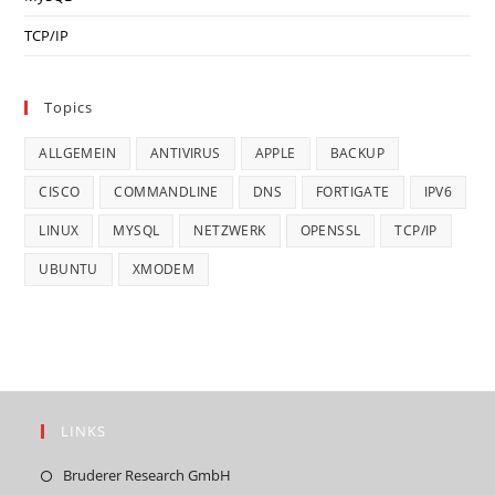
TCP/IP
Topics
ALLGEMEIN
ANTIVIRUS
APPLE
BACKUP
CISCO
COMMANDLINE
DNS
FORTIGATE
IPV6
LINUX
MYSQL
NETZWERK
OPENSSL
TCP/IP
UBUNTU
XMODEM
LINKS
Opens
Bruderer Research GmbH