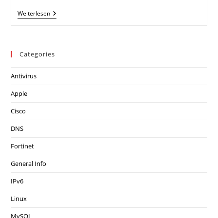
DKIM
Weiterlesen
Record
Im
DNS
Einfügen
Categories
Antivirus
Apple
Cisco
DNS
Fortinet
General Info
IPv6
Linux
MySQL