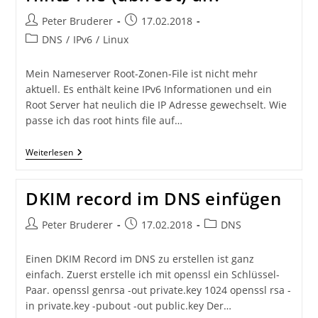
Beitrags-
Beitrag
Peter Bruderer
17.02.2018
Autor:
veröffentlicht:
Beitrags-
DNS
/
IPv6
/
Linux
Kategorie:
Mein Nameserver Root-Zonen-File ist nicht mehr
aktuell. Es enthält keine IPv6 Informationen und ein
Root Server hat neulich die IP Adresse gewechselt. Wie
passe ich das root hints file auf…
Wie
Weiterlesen
Passe
Ich
Das
DKIM record im DNS einfügen
DNS
Cache
Hints
Beitrags-
Beitrag
Beitrags-
Peter Bruderer
17.02.2018
DNS
File
Autor:
veröffentlicht:
Kategorie:
(db.root)
An?
Einen DKIM Record im DNS zu erstellen ist ganz
einfach. Zuerst erstelle ich mit openssl ein Schlüssel-
Paar. openssl genrsa -out private.key 1024 openssl rsa -
in private.key -pubout -out public.key Der…