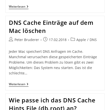
Verstecken
Weiterlesen
Sie
Ihre
Version
DNS Cache Einträge auf dem
Von
BIND
Mac löschen
Beitrags-
Beitrag
Beitrags-
Peter Bruderer
17.02.2018
Apple
/
DNS
Autor:
veröffentlicht:
Kategorie:
Jeder Mac speichert DNS Anfragen im Cache.
Manchmal verursachen diese gespeicherten Einträge
Probleme. Um dieses Problem zu lösen gibt es zwei
Möglichkeiten: Das System neu starten. Das ist die
schlechte…
DNS
Weiterlesen
Cache
Einträge
Auf
Wie passe ich das DNS Cache
Dem
Mac
Hints File (db.root) an?
Löschen