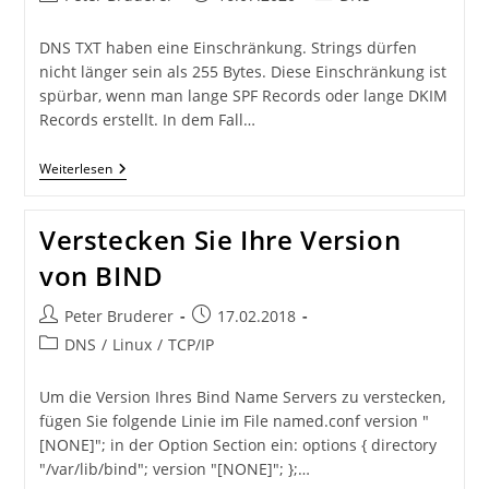
Autor:
veröffentlicht:
Kategorie:
DNS TXT haben eine Einschränkung. Strings dürfen
nicht länger sein als 255 Bytes. Diese Einschränkung ist
spürbar, wenn man lange SPF Records oder lange DKIM
Records erstellt. In dem Fall…
DNS
Weiterlesen
DKIM
Records
Auftrennen
Verstecken Sie Ihre Version
von BIND
Beitrags-
Beitrag
Peter Bruderer
17.02.2018
Autor:
veröffentlicht:
Beitrags-
DNS
/
Linux
/
TCP/IP
Kategorie:
Um die Version Ihres Bind Name Servers zu verstecken,
fügen Sie folgende Linie im File named.conf version "
[NONE]"; in der Option Section ein: options { directory
"/var/lib/bind"; version "[NONE]"; };…