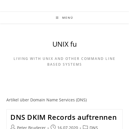
Zum
Inhalt
springen
MENÜ
UNIX fu
LIVING WITH UNIX AND OTHER COMMAND LINE
BASED SYSTEMS
Artikel über Domain Name Services (DNS)
DNS DKIM Records auftrennen
Beitrags-
Beitrag
Beitrags-
Peter Bruderer
16.07.2020
DNS