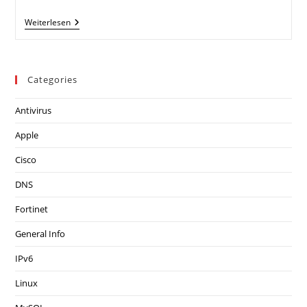
Tcpdump
Weiterlesen
TCP/IP
Paket
Sniffer
Categories
Antivirus
Apple
Cisco
DNS
Fortinet
General Info
IPv6
Linux