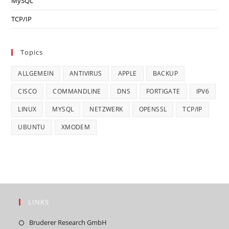
MySQL
TCP/IP
Topics
ALLGEMEIN
ANTIVIRUS
APPLE
BACKUP
CISCO
COMMANDLINE
DNS
FORTIGATE
IPV6
LINUX
MYSQL
NETZWERK
OPENSSL
TCP/IP
UBUNTU
XMODEM
LINKS
Opens
Bruderer Research GmbH