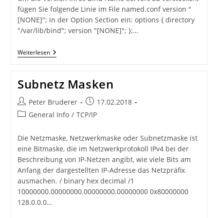
fügen Sie folgende Linie im File named.conf version "
[NONE]"; in der Option Section ein: options { directory
"/var/lib/bind"; version "[NONE]"; };…
Verstecken
Weiterlesen
Sie
Ihre
Version
Subnetz Masken
Von
BIND
Beitrags-
Beitrag
Peter Bruderer
17.02.2018
Autor:
veröffentlicht:
Beitrags-
General Info
/
TCP/IP
Kategorie:
Die Netzmaske, Netzwerkmaske oder Subnetzmaske ist
eine Bitmaske, die im Netzwerkprotokoll IPv4 bei der
Beschreibung von IP-Netzen angibt, wie viele Bits am
Anfang der dargestellten IP-Adresse das Netzpräfix
ausmachen. / binary hex decimal /1
10000000.00000000.00000000.00000000 0x80000000
128.0.0.0…