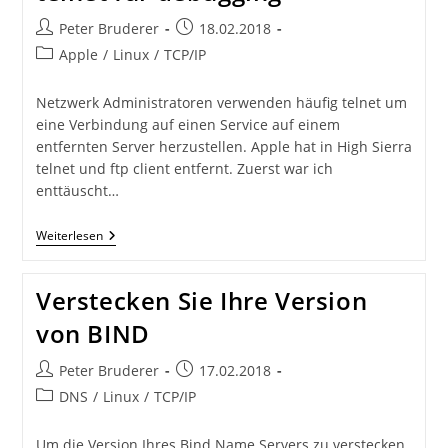
Beitrags-
Beitrag
Peter Bruderer
18.02.2018
Autor:
veröffentlicht:
Beitrags-
Apple
/
Linux
/
TCP/IP
Kategorie:
Netzwerk Administratoren verwenden häufig telnet um
eine Verbindung auf einen Service auf einem
entfernten Server herzustellen. Apple hat in High Sierra
telnet und ftp client entfernt. Zuerst war ich
enttäuscht…
Verwenden
Weiterlesen
Sie
Netcat
Anstatt
Verstecken Sie Ihre Version
Telnet
Für
von BIND
Debugging
Beitrags-
Beitrag
Peter Bruderer
17.02.2018
Autor:
veröffentlicht:
Beitrags-
DNS
/
Linux
/
TCP/IP
Kategorie:
Um die Version Ihres Bind Name Servers zu verstecken,