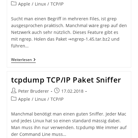
Autor:
veröffentlicht:
Beitrags-
Apple
/
Linux
/
TCP/IP
Kategorie:
Sucht man einen Begriff in mehreren Files, ist grep
ausgesprochen praktisch. Manchmal wäre grep auf den
Netzwerk auch sehr nützlich. Dieses Feature gibt es
mit ngrep. Holen das Paket ⇒ngrep-1.45.tar.bz2 und
führen…
Netzwerk
Weiterlesen
Grep
“ngrep”
Auf
tcpdump TCP/IP Paket Sniffer
MacOS
Beitrags-
Beitrag
Peter Bruderer
17.02.2018
Autor:
veröffentlicht:
Beitrags-
Apple
/
Linux
/
TCP/IP
Kategorie:
Manchmal benötigt man einen guten Sniffer. Jeder Mac
und jedes Linux hat so einen standard mässig dabei.
Man muss ihn nur verwenden. tcpdump Wie immer auf
der Command Line muss…