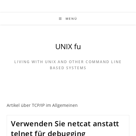
Zum
Inhalt
springen
MENÜ
UNIX fu
LIVING WITH UNIX AND OTHER COMMAND LINE
BASED SYSTEMS
Artikel über TCP/IP im Allgemeinen
Verwenden Sie netcat anstatt
telnet für debugging