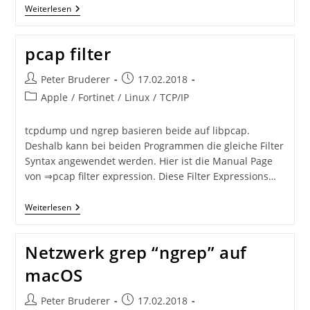
Subnetz
Weiterlesen
Masken
pcap filter
Beitrags-
Beitrag
Peter Bruderer
17.02.2018
Autor:
veröffentlicht:
Beitrags-
Apple
/
Fortinet
/
Linux
/
TCP/IP
Kategorie:
tcpdump und ngrep basieren beide auf libpcap.
Deshalb kann bei beiden Programmen die gleiche Filter
Syntax angewendet werden. Hier ist die Manual Page
von ⇒pcap filter expression. Diese Filter Expressions…
Pcap
Weiterlesen
Filter
Netzwerk grep “ngrep” auf
macOS
Beitrags-
Beitrag
Peter Bruderer
17.02.2018