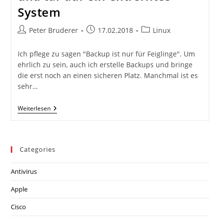
System
Beitrags-
Beitrag
Beitrags-
Peter Bruderer
17.02.2018
Linux
Autor:
veröffentlicht:
Kategorie:
Ich pflege zu sagen "Backup ist nur für Feiglinge". Um
ehrlich zu sein, auch ich erstelle Backups und bringe
die erst noch an einen sicheren Platz. Manchmal ist es
sehr…
Backup
Weiterlesen
Mit
Hilfe
Von
Netcat
Und
Categories
Tar
Auf
Ein
Antivirus
Entferntes
System
Apple
Cisco