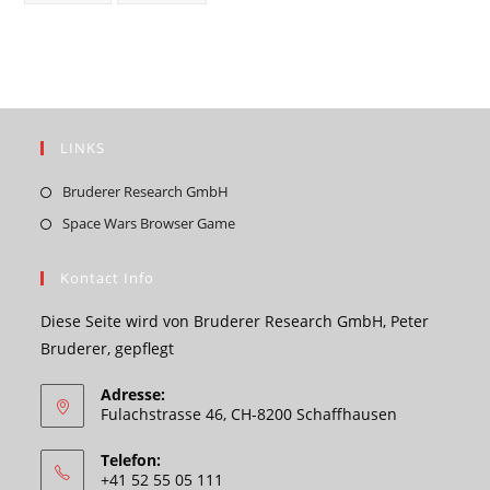
LINKS
Opens
Bruderer Research GmbH
in
Opens
Space Wars Browser Game
a
in
new
a
Kontact Info
tab
new
Diese Seite wird von Bruderer Research GmbH, Peter
tab
Bruderer, gepflegt
Adresse:
Fulachstrasse 46, CH-8200 Schaffhausen
Telefon:
+41 52 55 05 111