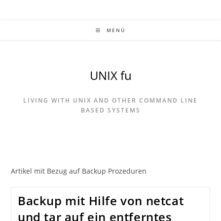
Zum
Inhalt
springen
MENÜ
UNIX fu
LIVING WITH UNIX AND OTHER COMMAND LINE
BASED SYSTEMS
Artikel mit Bezug auf Backup Prozeduren
Backup mit Hilfe von netcat
und tar auf ein entferntes