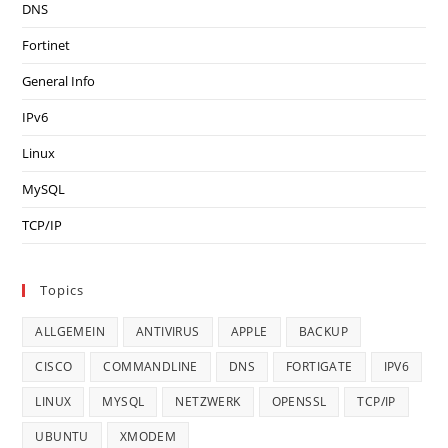
DNS
Fortinet
General Info
IPv6
Linux
MySQL
TCP/IP
Topics
ALLGEMEIN
ANTIVIRUS
APPLE
BACKUP
CISCO
COMMANDLINE
DNS
FORTIGATE
IPV6
LINUX
MYSQL
NETZWERK
OPENSSL
TCP/IP
UBUNTU
XMODEM