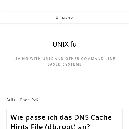
Zum
Inhalt
springen
MENÜ
UNIX fu
LIVING WITH UNIX AND OTHER COMMAND LINE
BASED SYSTEMS
Artikel über IPv6
Wie passe ich das DNS Cache
Hints File (db.root) an?