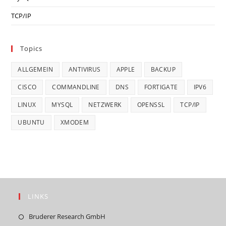
TCP/IP
Topics
ALLGEMEIN
ANTIVIRUS
APPLE
BACKUP
CISCO
COMMANDLINE
DNS
FORTIGATE
IPV6
LINUX
MYSQL
NETZWERK
OPENSSL
TCP/IP
UBUNTU
XMODEM
LINKS
Opens
Bruderer Research GmbH