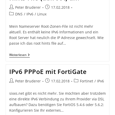
Beitrags-
Beitrag
Peter Bruderer
17.02.2018
Autor:
veröffentlicht:
Beitrags-
DNS
/
IPv6
/
Linux
Kategorie:
Mein Nameserver Root-Zonen-File ist nicht mehr
aktuell. Es enthält keine IPv6 Informationen und ein
Root Server hat neulich die IP Adresse gewechselt. Wie
passe ich das root hints file auf…
Wie
Weiterlesen
Passe
Ich
Das
IPv6 PPPoE mit FortiGate
DNS
Cache
Hints
Beitrags-
Beitrag
Beitrags-
Peter Bruderer
17.02.2018
Fortinet
/
IPv6
File
Autor:
veröffentlicht:
Kategorie:
(db.root)
An?
sixxs.net gibt es nicht mehr. Sie möchten aber trotzdem
eine direkte IPv6 Verbindung zu Ihrem Provider via DSL
aufbauen? Dazu benötigen Sie FortiOS 5.4.6 oder 5.6.2:
Konfigurieren Sie Ihr externes…