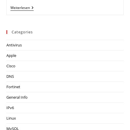
IPv6
Weiterlesen
PPPoE
Mit
FortiGate
Categories
Antivirus
Apple
Cisco
DNS
Fortinet
General Info
IPv6
Linux
MySQL