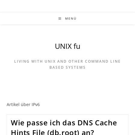
Zum
Inhalt
springen
MENÜ
UNIX fu
LIVING WITH UNIX AND OTHER COMMAND LINE
BASED SYSTEMS
Artikel über IPv6
Wie passe ich das DNS Cache
Hints File (db.root) an?