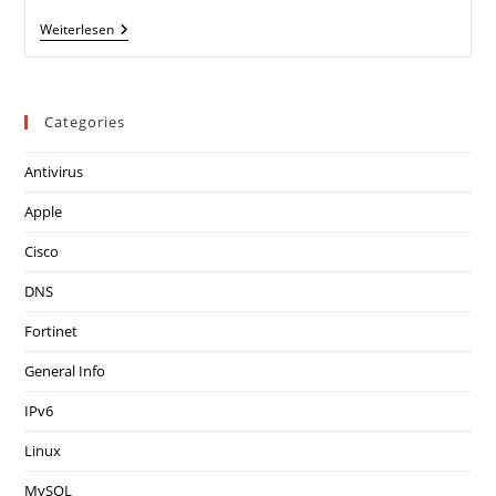
IPv6
Weiterlesen
PPPoE
Mit
FortiGate
Categories
Antivirus
Apple
Cisco
DNS
Fortinet
General Info
IPv6
Linux
MySQL