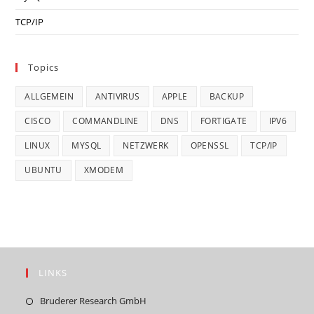
TCP/IP
Topics
ALLGEMEIN
ANTIVIRUS
APPLE
BACKUP
CISCO
COMMANDLINE
DNS
FORTIGATE
IPV6
LINUX
MYSQL
NETZWERK
OPENSSL
TCP/IP
UBUNTU
XMODEM
LINKS
Opens
Bruderer Research GmbH