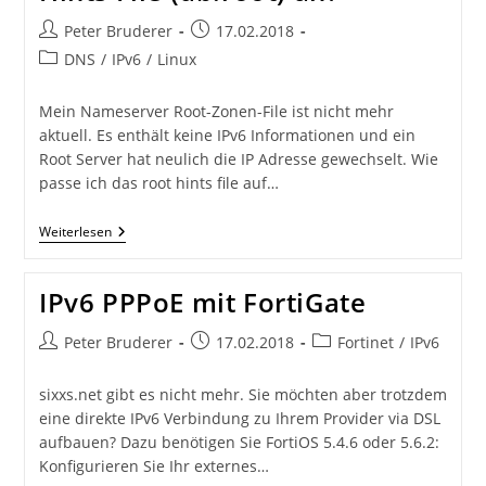
Beitrags-
Beitrag
Peter Bruderer
17.02.2018
Autor:
veröffentlicht:
Beitrags-
DNS
/
IPv6
/
Linux
Kategorie:
Mein Nameserver Root-Zonen-File ist nicht mehr
aktuell. Es enthält keine IPv6 Informationen und ein
Root Server hat neulich die IP Adresse gewechselt. Wie
passe ich das root hints file auf…
Wie
Weiterlesen
Passe
Ich
Das
IPv6 PPPoE mit FortiGate
DNS
Cache
Hints
Beitrags-
Beitrag
Beitrags-
Peter Bruderer
17.02.2018
Fortinet
/
IPv6
File
Autor:
veröffentlicht:
Kategorie:
(db.root)
An?
sixxs.net gibt es nicht mehr. Sie möchten aber trotzdem
eine direkte IPv6 Verbindung zu Ihrem Provider via DSL
aufbauen? Dazu benötigen Sie FortiOS 5.4.6 oder 5.6.2:
Konfigurieren Sie Ihr externes…