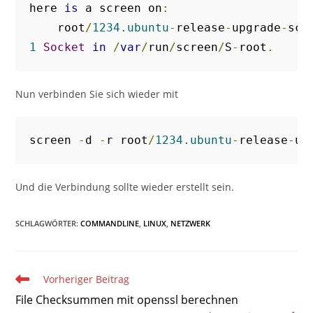
here 
is
 a screen on
:
    root
/
1234.ubuntu
-
release
-
upgrade
-
scr
1
Socket
in
/
var
/
run
/
screen
/
S
-
root
.
Nun verbinden Sie sich wieder mit
screen 
-
d 
-
r root
/
1234.ubuntu
-
release
-
up
Und die Verbindung sollte wieder erstellt sein.
SCHLAGWÖRTER
:
COMMANDLINE
,
LINUX
,
NETZWERK
Weitere
Vorheriger Beitrag
Artikel
File Checksummen mit openssl berechnen
ansehen