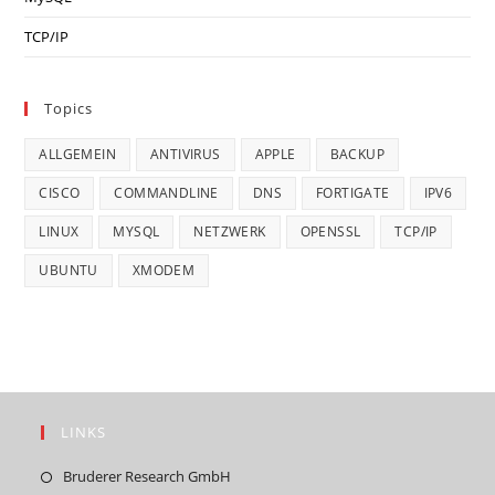
TCP/IP
Topics
ALLGEMEIN
ANTIVIRUS
APPLE
BACKUP
CISCO
COMMANDLINE
DNS
FORTIGATE
IPV6
LINUX
MYSQL
NETZWERK
OPENSSL
TCP/IP
UBUNTU
XMODEM
LINKS
Opens
Bruderer Research GmbH